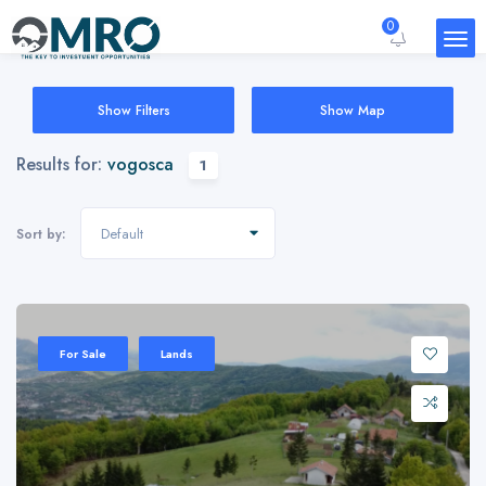
0
Show Filters
Show Map
Results for:
vogosca
1
Default
Sort by:
For Sale
Lands