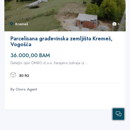
Kremeš
6
Parcelisana građevinska zemljišta Kremeš,
Vogošća
36.000,00 BAM
Detaljni opis OMRO d.o.o. Sarajevo izdvaja iz ...
80 ft2
By Omro Agent