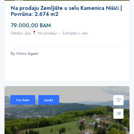
Na prodaju Zemljište u selu Kamenica Nišići |
Površina: 2.674 m2
79.000,00 BAM
Detaljni opis
Na prodaju – Zemljište u selu ...
By Omro Agent
For Sale
Lands