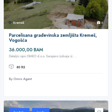
Kremeš
6
Parcelisana građevinska zemljišta Kremeš,
Vogošća
36.000,00 BAM
Detaljni opis OMRO d.o.o. Sarajevo izdvaja iz ...
80 ft2
By Omro Agent