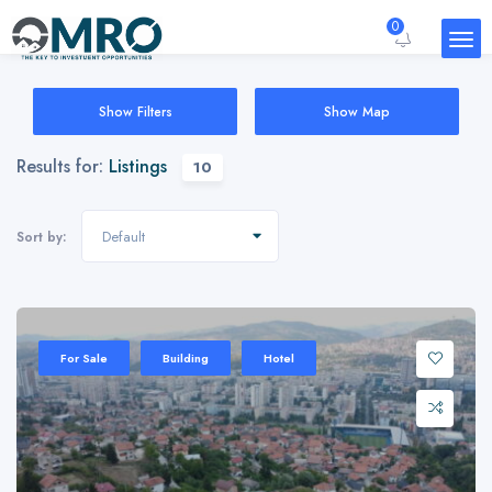
0
Show Filters
Show Map
Results for:
Listings
10
Default
Sort by:
For Sale
Building
Hotel