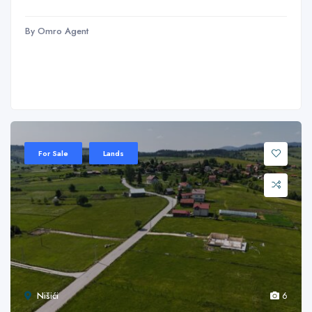
By Omro Agent
For Sale
Lands
Nišići
6