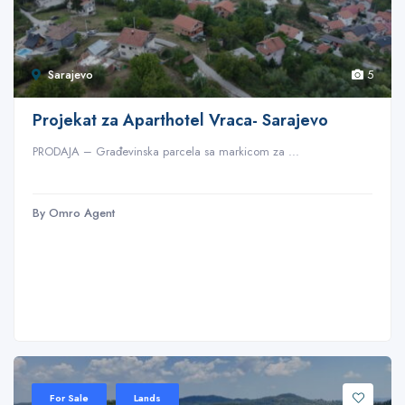
Sarajevo
5
Projekat za Aparthotel Vraca- Sarajevo
PRODAJA – Građevinska parcela sa markicom za ...
By Omro Agent
For Sale
Lands