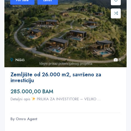
For Sale
Lands
Nišići
5
Zemljište od 26.000 m2, savršeno za
investiciju
285.000,00 BAM
Detaljni opis
PRILIKA ZA INVESTITORE – VELIKO ...
By Omro Agent