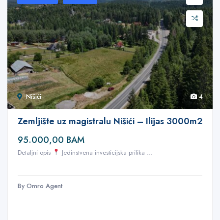
Nišići
4
Zemljište uz magistralu Nišići – Ilijas 3000m2
95.000,00 BAM
Detaljni opis
Jedinstvena investicijska prilika ...
By Omro Agent